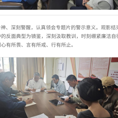
会神、深刻警醒，认真领会专题片的警示意义。观影结
中的反面典型为镜鉴，深刻汲取教训，时刻绷紧廉洁自
到心有所畏、言有所戒、行有所止。